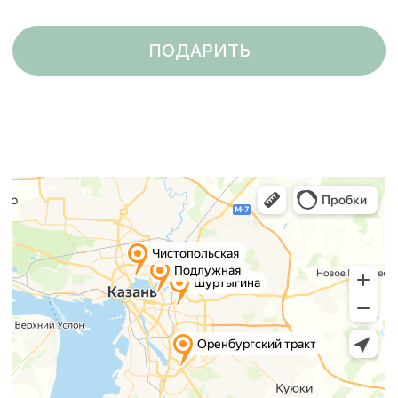
Казань, Оренбургский
тракт, 101
+7 (843) 226-43-00
+7 (987) 226-43-00
ИП Сафина Айназ Ильсуровна
ОГРНИП 315169000004983
ИНН 162401488580
420073, г.Казань, Шуртыгина, 8
info@pilateskazan.ru
Согласие на обработку персональных