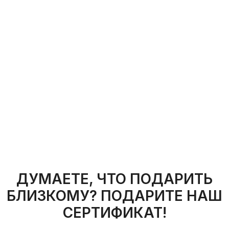
PILATES
Казань, Шуртыгина, 8
+7 (843) 245-43-43
+7 (937) 615-43-43
Казань, Чистопольская, 20А
+7 (843) 245-33-00
+7 (939) 741-43-00
Казань, Подлужная, 56
+7 (843) 225-43-00
+7 (987) 225-43-00