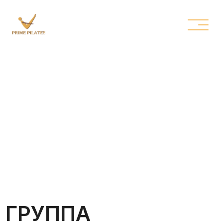
ГРУППА
МАТ
Групповое занятие на ковриках по
системе Polestar Pilates. Используем
своё тело, пропс (мелкое
оборудование), обращаем много
внимания внутрь себя и на свои