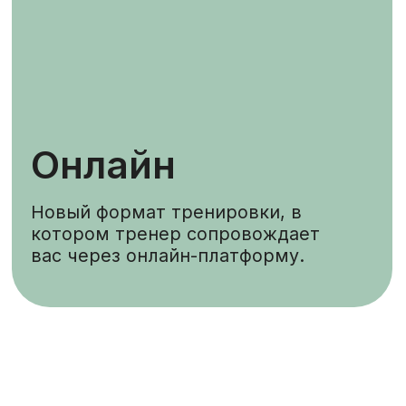
оборудовании студии, задействуя
все тело.
Группа Мат
Групповое занятие на ковриках
по системе Polestar Pilates.
Группа МАТ