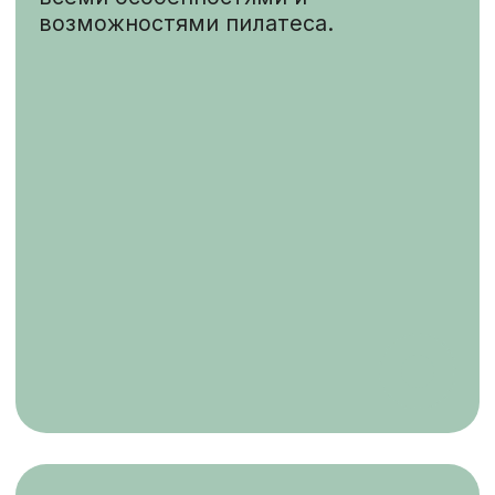
Пилатес - это любовь с первой
тренировки и на всю жизнь! Уже
после первого занятия в студии
PRIME PILATES вы почувствуете, что
это именно «ваш» вид занятий,
который вы давно искали. Ждём вас!
Айназ Сафина
Руководитель и основатель
студии PRIME PILATES