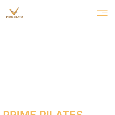
PRIME PILATES
ОРЕНБУРГСКИЙ ТРАКТ
Казань, Оренбургский тракт, 101
Проложить маршрут
ПН-ПТ