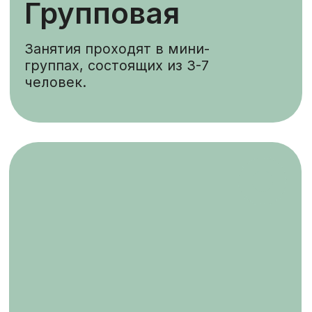
видео-уроки с нашими
тренерами.
Круговой функционал
Персональная группа
основательницы Prime Pilates Айназ
Сафиной. Многофункциональная и
разноплановая круговая
тренировка проходит на всем