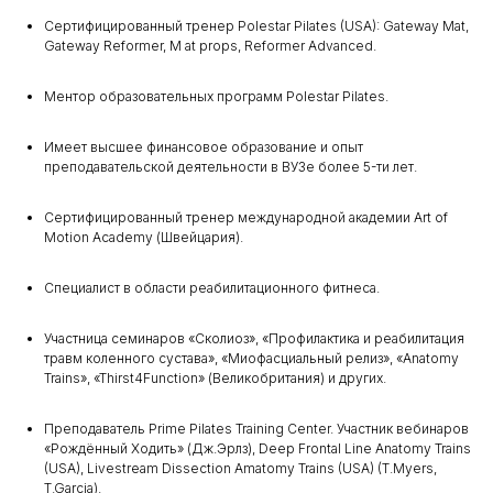
Сертифицированный тренер Polestar Pilates (USA): Gateway Mat,
Gateway Reformer, M at props, Reformer Advanced.
Ментор образовательных программ Polestar Pilates.
Имеет высшее финансовое образование и опыт
преподавательской деятельности в ВУЗе более 5-ти лет.
Сертифицированный тренер международной академии Art of
Motion Academy (Швейцария).
Специалист в области реабилитационного фитнеса.
Участница семинаров «Сколиоз», «Профилактика и реабилитация
травм коленного сустава», «Миофасциальный релиз», «Anatomy
Trains», «Thirst4Function» (Великобритания) и других.
Преподаватель Prime Pilates Training Center. Участник вебинаров
«Рождённый Ходить» (Дж.Эрлз), Deep Frontal Line Anatomy Trains
(USA), Livestream Dissection Amatomy Trains (USA) (T.Myers,
T.Garcia).