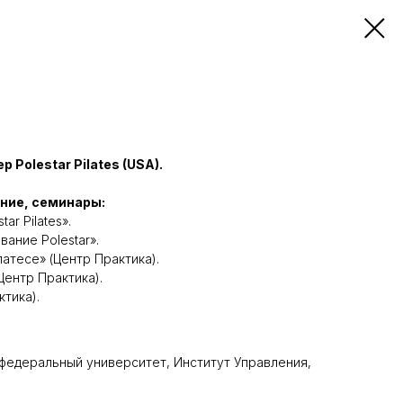
Polestar Pilates (USA).
ние, семинары:
ar Pilates».
ание Polestar».
латесе» (Центр Практика).
Центр Практика).
тика).
 федеральный университет, Институт Управления,