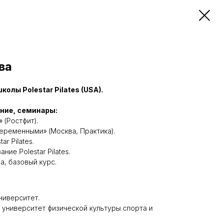
ва
лы Polestar Pilates (USA).
ние, семинары:
 (Ростфит).
еременными» (Москва, Практика).
r Pilates.
ие Polestar Pilates.
, базовый курс.
ниверситет.
университет физической культуры спорта и